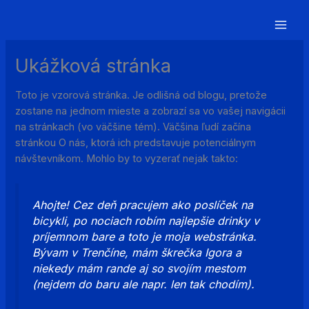
Preskočiť
na
obsah
Ukážková stránka
Toto je vzorová stránka. Je odlišná od blogu, pretože
zostane na jednom mieste a zobrazí sa vo vašej navigácii
na stránkach (vo väčšine tém). Väčšina ľudí začína
stránkou O nás, ktorá ich predstavuje potenciálnym
návštevníkom. Mohlo by to vyzerať nejak takto:
Ahojte! Cez deň pracujem ako poslíček na
bicykli, po nociach robím najlepšie drinky v
príjemnom bare a toto je moja webstránka.
Bývam v Trenčíne, mám škrečka Igora a
niekedy mám rande aj so svojím mestom
(nejdem do baru ale napr. len tak chodím).